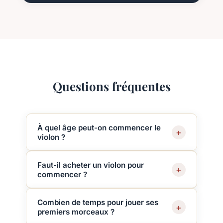
Questions fréquentes
À quel âge peut-on commencer le
+
violon ?
Les enfants peuvent débuter dès 4-5 ans
Faut-il acheter un violon pour
avec un violon adapté à leur taille. Il n'y a
+
commencer ?
pas de limite d'âge supérieure : adultes et
seniors sont les bienvenus !
Il est possible de louer un violon au début.
Combien de temps pour jouer ses
Votre professeur pourra vous conseiller sur
+
premiers morceaux ?
la taille et le modèle adaptés.